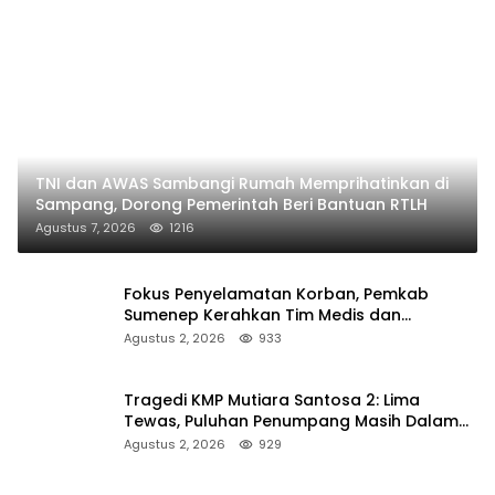
TNI dan AWAS Sambangi Rumah Memprihatinkan di
Sampang, Dorong Pemerintah Beri Bantuan RTLH
Agustus 7, 2026
1216
Fokus Penyelamatan Korban, Pemkab
Sumenep Kerahkan Tim Medis dan
Ambulans ke Pelabuhan Kalianget
Agustus 2, 2026
933
Tragedi KMP Mutiara Santosa 2: Lima
Tewas, Puluhan Penumpang Masih Dalam
Pencarian
Agustus 2, 2026
929