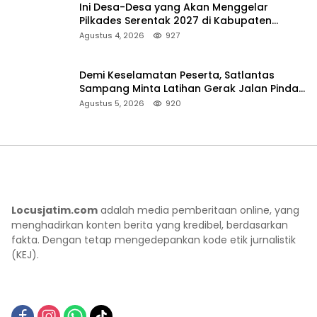
Ini Desa-Desa yang Akan Menggelar
Pilkades Serentak 2027 di Kabupaten
Sumenep
Agustus 4, 2026
927
Demi Keselamatan Peserta, Satlantas
Sampang Minta Latihan Gerak Jalan Pindah
ke Lokasi Aman
Agustus 5, 2026
920
Locusjatim.com
adalah media pemberitaan online, yang
menghadirkan konten berita yang kredibel, berdasarkan
fakta. Dengan tetap mengedepankan kode etik jurnalistik
(KEJ).