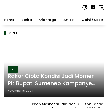
Langsung
ke
konten
Home
Berita
Olahraga
Artikel
Opini / Sastra
KPU
Berita
Rakor Cipta Kondisi Jadi Momen
Plt Bupati Sumenep Kampanye
Pilkada Damai
November 15, 2024
Kirab Maskot Si Jalih dan Si Busok Tandai