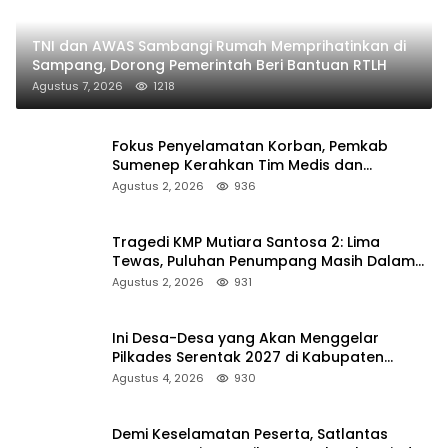
TNI dan AWAS Sambangi Rumah Memprihatinkan di
Sampang, Dorong Pemerintah Beri Bantuan RTLH
Agustus 7, 2026
1218
Fokus Penyelamatan Korban, Pemkab
Sumenep Kerahkan Tim Medis dan
Ambulans ke Pelabuhan Kalianget
Agustus 2, 2026
936
Tragedi KMP Mutiara Santosa 2: Lima
Tewas, Puluhan Penumpang Masih Dalam
Pencarian
Agustus 2, 2026
931
Ini Desa-Desa yang Akan Menggelar
Pilkades Serentak 2027 di Kabupaten
Sumenep
Agustus 4, 2026
930
Demi Keselamatan Peserta, Satlantas