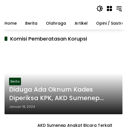
Langsung
ke
konten
Home
Berita
Olahraga
Artikel
Opini / Sastra
Komisi Pemberatasan Korupsi
Berita
Diduga Ada Oknum Kades
Diperiksa KPK, AKD Sumenep
Dukung Pengusutan Hingga
Januari 18, 2024
Tuntas
AKD Sumenep Angkat Bicara Terkait