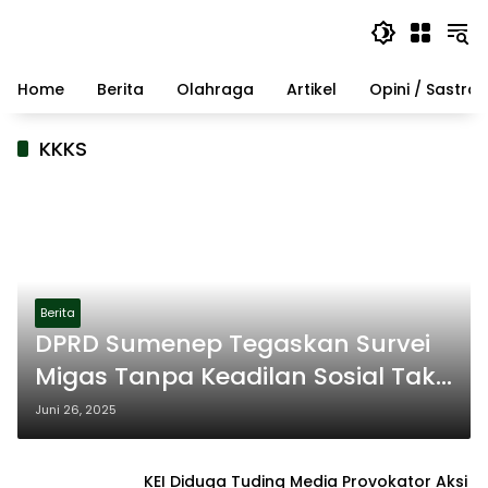
Langsung
ke
konten
Home
Berita
Olahraga
Artikel
Opini / Sastra
KKKS
Berita
DPRD Sumenep Tegaskan Survei
Migas Tanpa Keadilan Sosial Tak
Layak Dilanjutkan
Juni 26, 2025
KEI Diduga Tuding Media Provokator Aksi