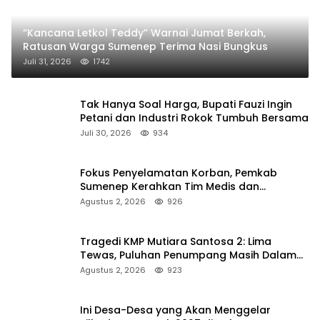
“Kancana Letkol Teddy” Warnai Jumat Berkah,
Ratusan Warga Sumenep Terima Nasi Bungkus
Juli 31, 2026
1742
Tak Hanya Soal Harga, Bupati Fauzi Ingin
Petani dan Industri Rokok Tumbuh Bersama
Juli 30, 2026
934
Fokus Penyelamatan Korban, Pemkab
Sumenep Kerahkan Tim Medis dan
Ambulans ke Pelabuhan Kalianget
Agustus 2, 2026
926
Tragedi KMP Mutiara Santosa 2: Lima
Tewas, Puluhan Penumpang Masih Dalam
Pencarian
Agustus 2, 2026
923
Ini Desa-Desa yang Akan Menggelar