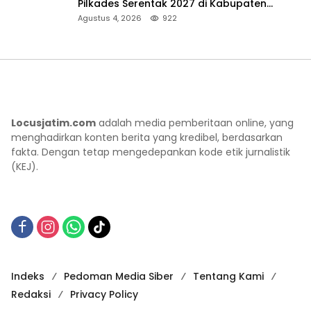
Pilkades Serentak 2027 di Kabupaten
Sumenep
Agustus 4, 2026
922
Locusjatim.com
adalah media pemberitaan online, yang
menghadirkan konten berita yang kredibel, berdasarkan
fakta. Dengan tetap mengedepankan kode etik jurnalistik
(KEJ).
Indeks
Pedoman Media Siber
Tentang Kami
Redaksi
Privacy Policy