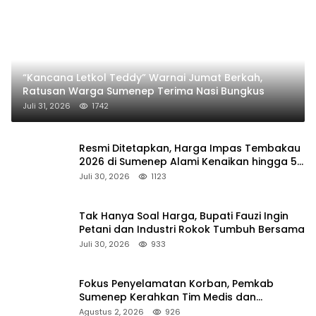
“Kancana Letkol Teddy” Warnai Jumat Berkah,
Ratusan Warga Sumenep Terima Nasi Bungkus
Juli 31, 2026
1742
Resmi Ditetapkan, Harga Impas Tembakau
2026 di Sumenep Alami Kenaikan hingga 5
Persen
Juli 30, 2026
1123
Tak Hanya Soal Harga, Bupati Fauzi Ingin
Petani dan Industri Rokok Tumbuh Bersama
Juli 30, 2026
933
Fokus Penyelamatan Korban, Pemkab
Sumenep Kerahkan Tim Medis dan
Ambulans ke Pelabuhan Kalianget
Agustus 2, 2026
926