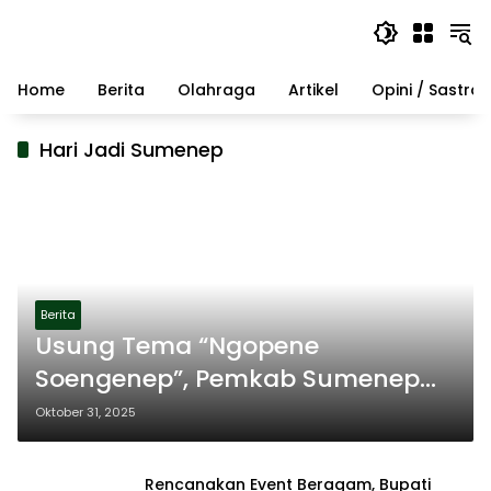
Langsung
ke
konten
Home
Berita
Olahraga
Artikel
Opini / Sastra
Hari Jadi Sumenep
Berita
Usung Tema “Ngopene
Soengenep”, Pemkab Sumenep
Mantapkan Branding Budaya
Oktober 31, 2025
dan Identitas Kota Keris di Hari
Jadi ke-756
Rencanakan Event Beragam, Bupati