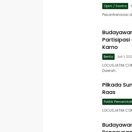
Opini / Sastra
Pesantrenisasi d
Budayawan
Partisipas
Karno
Berita
Juli 1, 20
LOCUSJATIM.COM,
Daerah…
Pilkada Su
Raas
Politik Pemerint
LOCUSJATIM.COM
Budayawan 