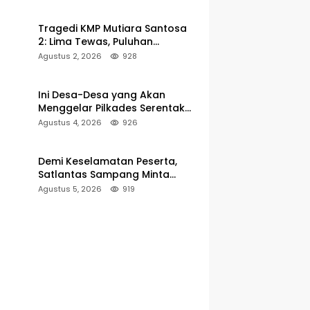
Pelabuhan Kalianget
Tragedi KMP Mutiara Santosa
2: Lima Tewas, Puluhan
Penumpang Masih Dalam
Agustus 2, 2026
928
Pencarian
Ini Desa-Desa yang Akan
Menggelar Pilkades Serentak
2027 di Kabupaten Sumenep
Agustus 4, 2026
926
Demi Keselamatan Peserta,
Satlantas Sampang Minta
Latihan Gerak Jalan Pindah ke
Agustus 5, 2026
919
Lokasi Aman