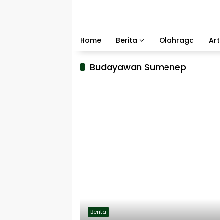
Langsung
ke
konten
Home
Berita
Olahraga
Art
Budayawan Sumenep
Berita