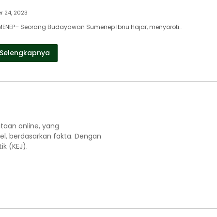
 24, 2023
MENEP– Seorang Budayawan Sumenep Ibnu Hajar, menyoroti…
Selengkapnya
aan online, yang
el, berdasarkan fakta. Dengan
k (KEJ).