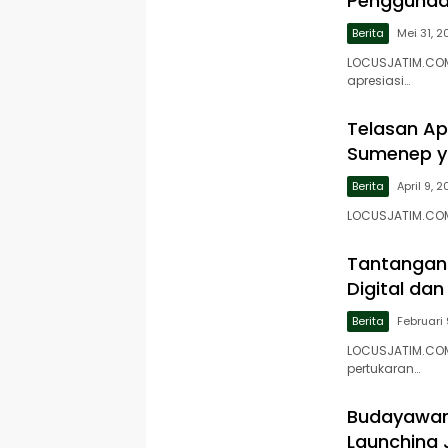
Penggunaa
Berita
Mei 31, 2
LOCUSJATIM.COM
apresiasi…
Telasan Ap
Sumenep ya
Berita
April 9, 
LOCUSJATIM.COM,
Tantangan 
Digital da
Berita
Februari 
LOCUSJATIM.COM
pertukaran…
Budayawan 
Launching 