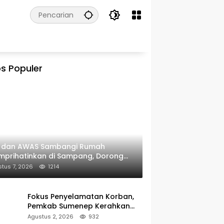
s Populer
I dan AWAS Sambangi Rumah
prihatinkan di Sampang, Dorong
erintah Beri Bantuan RTLH
tus 7, 2026
1214
Fokus Penyelamatan Korban,
Pemkab Sumenep Kerahkan
Tim Medis dan Ambulans ke
Agustus 2, 2026
932