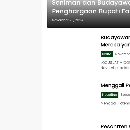
Seniman dan Budayawa
Penghargaan Bupati Fa
November 28, 2024
Budayawan 
Mereka ya
Berita
November
LOCUSJATIM.COM,
November adal
Menggali P
Headline
Septe
Menggali Potens
Pesantreni