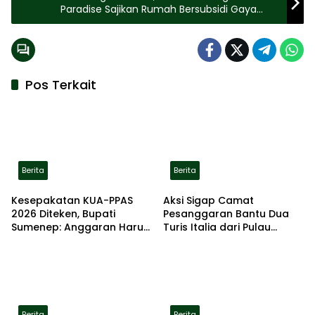
Paradise Sajikan Rumah Bersubsidi Gaya
Moderen
Pos Terkait
Berita
Berita
Kesepakatan KUA-PPAS
Aksi Sigap Camat
2026 Diteken, Bupati
Pesanggaran Bantu Dua
Sumenep: Anggaran Harus
Turis Italia dari Pulau
Kembali untuk Rakyat
Merah
Berita
Berita