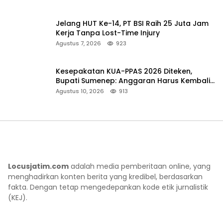
Jelang HUT Ke-14, PT BSI Raih 25 Juta Jam
Kerja Tanpa Lost-Time Injury
Agustus 7, 2026
923
Kesepakatan KUA-PPAS 2026 Diteken,
Bupati Sumenep: Anggaran Harus Kembali
untuk Rakyat
Agustus 10, 2026
913
Locusjatim.com
adalah media pemberitaan online, yang
menghadirkan konten berita yang kredibel, berdasarkan
fakta. Dengan tetap mengedepankan kode etik jurnalistik
(KEJ).