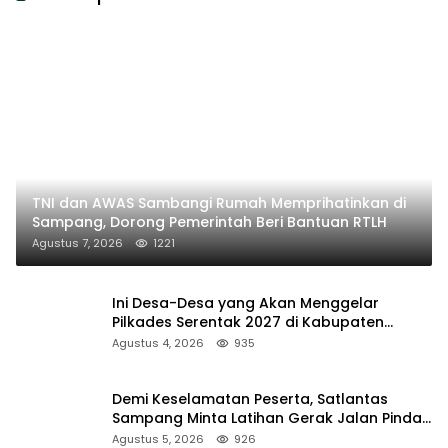
TNI dan AWAS Sambangi Rumah Memprihatinkan di
Sampang, Dorong Pemerintah Beri Bantuan RTLH
Agustus 7, 2026
1221
Ini Desa-Desa yang Akan Menggelar
Pilkades Serentak 2027 di Kabupaten
Sumenep
Agustus 4, 2026
935
Demi Keselamatan Peserta, Satlantas
Sampang Minta Latihan Gerak Jalan Pindah
ke Lokasi Aman
Agustus 5, 2026
926