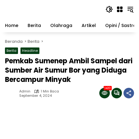
Langsung
ke
konten
Home
Berita
Olahraga
Artikel
Opini / Sastra
Beranda
Berita
Berita
Headline
Pemkab Sumenep Ambil Sampel dari
Sumber Air Sumur Bor yang Diduga
Bercampur Minyak
1420
Admin
1 Min Baca
September 4, 2024