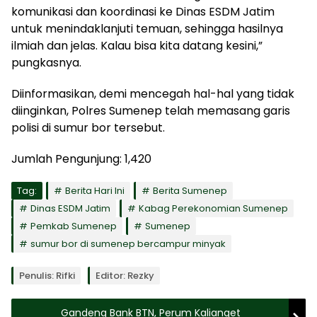
komunikasi dan koordinasi ke Dinas ESDM Jatim
untuk menindaklanjuti temuan, sehingga hasilnya
ilmiah dan jelas. Kalau bisa kita datang kesini,”
pungkasnya.
Diinformasikan, demi mencegah hal-hal yang tidak
diinginkan, Polres Sumenep telah memasang garis
polisi di sumur bor tersebut.
Jumlah Pengunjung:
1,420
Tag:
Berita Hari Ini
Berita Sumenep
Dinas ESDM Jatim
Kabag Perekonomian Sumenep
Pemkab Sumenep
Sumenep
sumur bor di sumenep bercampur minyak
Penulis: Rifki
Editor: Rezky
Gandeng Bank BTN, Perum Kalianget