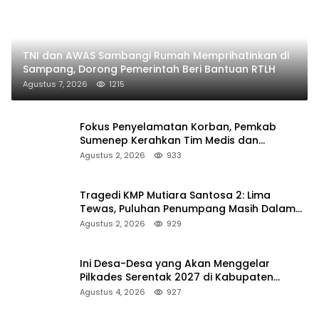
TNI dan AWAS Sambangi Rumah Memprihatinkan di
Sampang, Dorong Pemerintah Beri Bantuan RTLH
Agustus 7, 2026
1215
Fokus Penyelamatan Korban, Pemkab
Sumenep Kerahkan Tim Medis dan
Ambulans ke Pelabuhan Kalianget
Agustus 2, 2026
933
Tragedi KMP Mutiara Santosa 2: Lima
Tewas, Puluhan Penumpang Masih Dalam
Pencarian
Agustus 2, 2026
929
Ini Desa-Desa yang Akan Menggelar
Pilkades Serentak 2027 di Kabupaten
Sumenep
Agustus 4, 2026
927