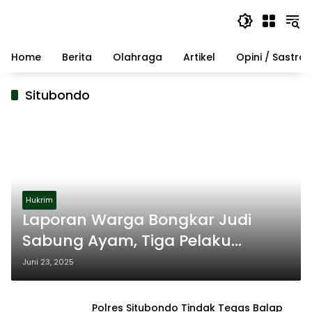
Langsung
ke
konten
Home
Berita
Olahraga
Artikel
Opini / Sastra
Situbondo
Hukrim
Laporan Warga Bongkar Judi
Sabung Ayam, Tiga Pelaku
Diciduk Polisi Situbondo
Juni 23, 2025
Polres Situbondo Tindak Tegas Balap